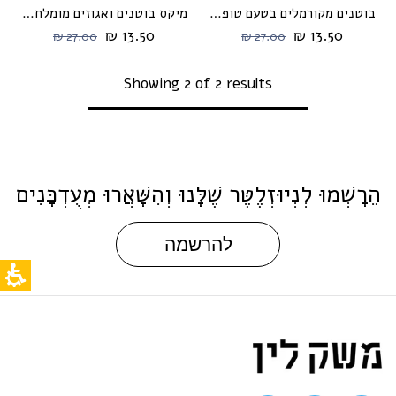
בוטנים מקורמלים בטעם טופי 255 גרם
מיקס בוטנים ואגוזים מומלחים 225 גרם
13.50 ₪
13.50 ₪
27.00 ₪
27.00 ₪
Showing 2 of 2 results
הֵרָשְׁמוּ לְנְיוּזְלֶטֶּר שֶׁלָּנוּ וְהִשָּׁאֲרוּ מְעֻדְכָּנִים
להרשמה