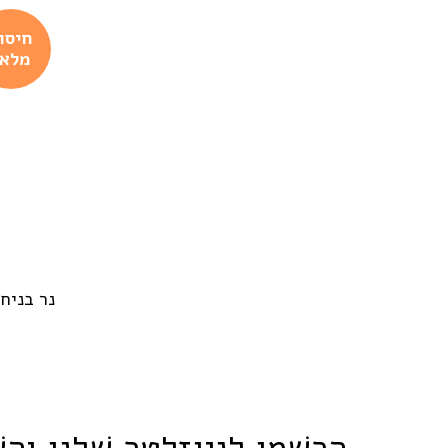
חיסו
מלאי
הֵרָשְׁמוּ לְנְיוּזְלֶטֶּר שֶׁלָּנוּ וְהִש