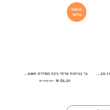
חיסול
מלאי
נר בניחוח דבש מסדרת cream מבית HIKARI
נר בניחוח פרחי גינה מסדרת cream מבית HIKARI
הוספה לעגלה
64.50 ₪
129.00 ₪