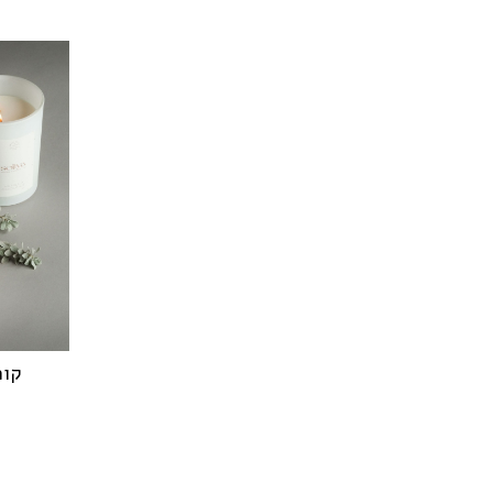
חרוסת
HOT WHEELS
MATTEL
BARBIE
Pokemon
Fisher-Price
UNO
GREENCO
קפה אתיופי
עידוד
באנדל
שבועות
קומב
מכירת חיסול
מארזי ראש השנה 26
מקט פריורטי