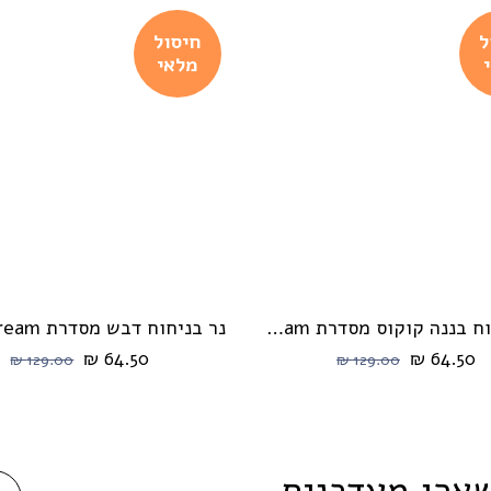
ל
חיסול
מלאי
נר בניחוח בננה קוקוס מסדרת cream מבית HIKARI
הוספה לעגלה
הוספה לעגלה
64.50 ₪
64.50 ₪
129.00 ₪
129.00 ₪
ָּׁאֲרוּ מְעֻדְכָּנִים