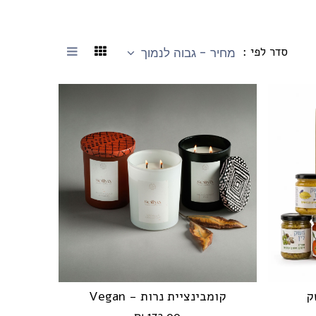
סדר לפי :
מחיר - גבוה לנמוך
ק
קומבינציית נרות - Vegan
הוספה לעגלה