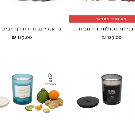
לא זמין במלאי
נר ענקי בניחוח סנדלוור רוז מבית HIKARI
נר ענקי בניחוח חורף מבית HIKARI
הוספה לעגלה
129.00 ₪
129.00 ₪