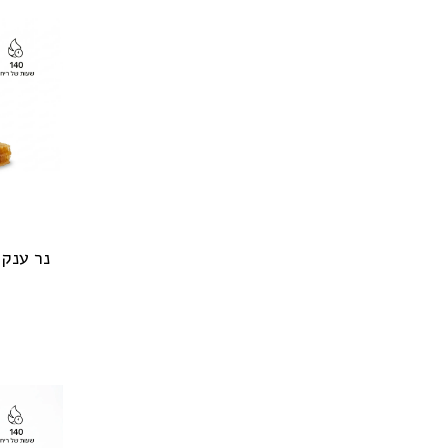
נר ענקי 