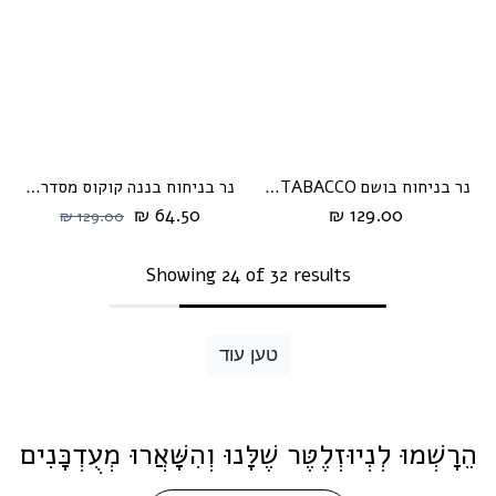
נר בניחוח בושם IRIS TABACCO מבית Whick
נר בניחוח בננה קוקוס מסדרת cream מבית HIKARI
64.50 ₪
129.00 ₪
129.00 ₪
Showing 24 of 32 results
טען עוד
הֵרָשְׁמוּ לְנְיוּזְלֶטֶּר שֶׁלָּנוּ וְהִשָּׁאֲרוּ מְעֻדְכָּנִים