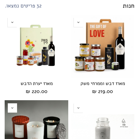
חנות
32 פריטים נמצאו.
מארז דבש וממרחי משק
מארז יערת הדבש
220.00 ₪
219.00 ₪