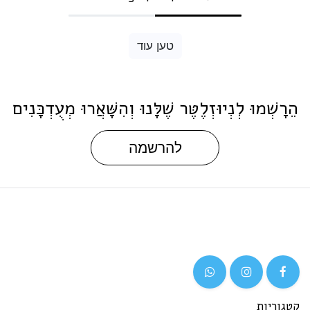
טען עוד
הֵרָשְׁמוּ לְנְיוּזְלֶטֶּר שֶׁלָּנוּ וְהִשָּׁאֲרוּ מְעֻדְכָּנִים
להרשמה
קטגוריות