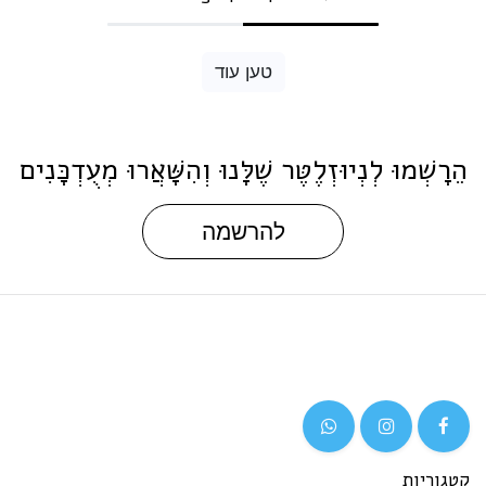
טען עוד
הֵרָשְׁמוּ לְנְיוּזְלֶטֶּר שֶׁלָּנוּ וְהִשָּׁאֲרוּ מְעֻדְכָּנִים
להרשמה
קטגוריות