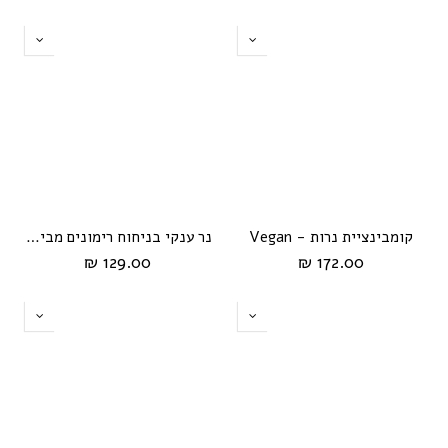
קומבינציית נרות - Vegan
נר ענקי בניחוח רימונים מבית HIKARI
129.00 ₪
172.00 ₪