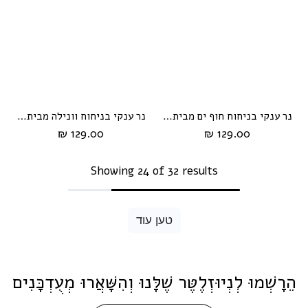
נר ענקי בניחוח חוף ים מבית HIKARI
נר ענקי בניחוח וונילה מבית HIKARI
129.00 ₪
129.00 ₪
Showing 24 of 32 results
טען עוד
הֵרָשְׁמוּ לְנְיוּזְלֶטֶּר שֶׁלָּנוּ וְהִשָּׁאֲרוּ מְעֻדְכָּנִים