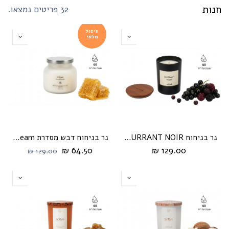
חנות
32 פריטים נמצאו.
חיסול
מלאי
נר בניחוח CURRANT NOIR מבית Whick
נר בניחוח דבש מסדרת cream מבית HIKARI
64.50 ₪
129.00 ₪
129.00 ₪