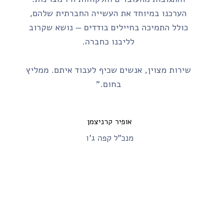
המארזים עצמם מוקפדים, איכותיים ויפים,
והתגובות מהעובדים והלקוחות היו מצוינות.
הערכנו במיוחד את העשייה החברתית שלהם,
כולל התמיכה בחיילים בודדים — נושא שקרוב
לליבנו כחברה.
שירות מצוין, אנשים שכיף לעבוד איתם. ממליץ
בחום."
אופיר קרניצמן
מנכ"ל קפה ג'ו