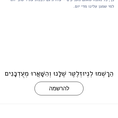
10% מרווחי מארזי השי שלנו בחגים מוקדשים לפעילות העמותה.
כך, כל מתנה שאתם מעניקים – עוזרת גם לבנות עתיד טוב יותר
למי שמגן עלינו מדי יום.
הֵרָשְׁמוּ לְנְיוּזְלֶטֶּר שֶׁלָּנוּ וְהִשָּׁאֲרוּ מְעֻדְכָּנִים
להרשמה