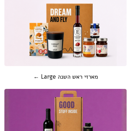
מארזי ראש השנה Large ←