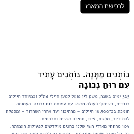
לרכישת המארז
נוֹתְנִים מַתָּנָה. נוֹתְנִים עָתִיד
עִם רוּחַ נְכוֹנָה
365 ימים בשנה, משק לין פועל למען חיילי צה"ל ובמיוחד חיילים
בודדים, בשיתוף פעולה מרגש עם עמותת רוח נכונה. העמותה
תומכת בכ־18,500 חיילים – מהתיכון ועד אחרי השחרור – ומספקת
להם דיור, מלגות, ציוד, תמיכה רגשית וחברתית.