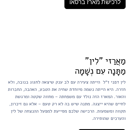
לרכישת מארז ברסאו
מַאֲרַזי "לִין"
מַתָּנָה עִם נְשָׁמָה
לין דפני ז״ל הייתה צעירה עם לב ענק שיצאה לחגוג בנובה, ולא
חזרה. היא הייתה נשמה מיוחדת שחיה את הטבע, האהבה, החברות
והאור. המארז הזה נולד עם משפחתה – מחווה שקטה ומרגשת
לחיים שהיא ייצגה. מתנה שיש בה לא רק טעם – אלא גם זיכרון,
תקווה ומשמעות. הרכישה שלכם מסייעת למפעל ההנצחה של לין
והערכים שהותירה.