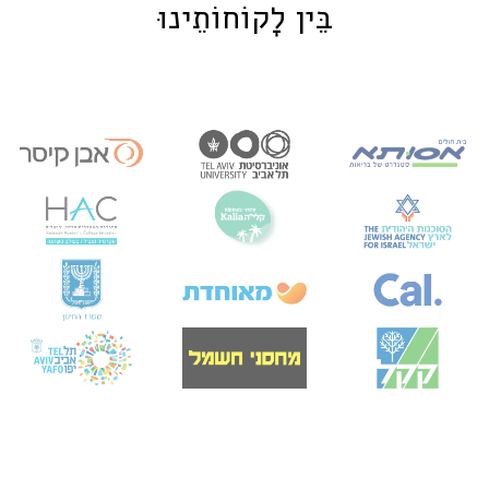
בֵּין לָקוֹחוֹתֵינוּ