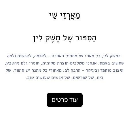
מַאֲרְזֵי שַׁי
הַסִּפּוּר שֶׁל מֶשֶׁק לִין
במשק לין, כל מארז שי מתחיל באהבה – לאדמה, לאנשים ולמה
שחשוב באמת. אנחנו משלבים תוצרת מקומית, חומרי גלם מהטבע,
עיצוב מוקפד ובעיקר – הרבה לב. מאחורי כל מתנה יש סיפור. של
בית, של שורשים, של אנשים שעושים טוב.
עוד פרטים