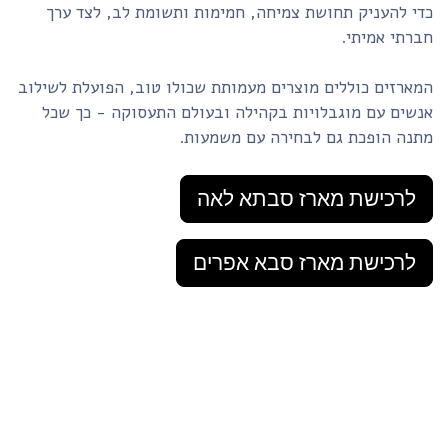
חוויית יצירה ופריטים מעוררי השראה. כל מארז נבחר בקפידה
כדי להעניק תחושת צמיחה, חמימות ותשומת לב, לצד ערך
חברתי אמיתי.
המארזים כוללים מוצרים מעמותת שכולו טוב, הפועלת לשילוב
אנשים עם מוגבלויות בקהילה ובעולם התעסוקה - כך שכל
מתנה הופכת גם לבחירה עם משמעות.
לרכישת מארז סבתא לאה
לרכישת מארז סבא אפרים