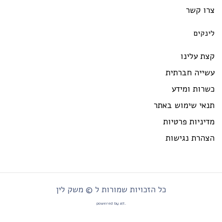
רו קשר
ינקים
ת עלינו
שייה חברתית
רות ומידע
נאי שימוש באתר
יניות פרטיות
צהרת נגישות
כל הזכויות שמורות ל © משק לין
.powered by alt