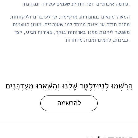
גורמה איכותיים יוצר חוויית טעמים עשירה ומגוונת.
המארז מתאים כמתנת חג מרשימה, שי לעובדים וללקוחות,
מתנת תודה או פינוק מיוחד למי שאוהבים. מגוון הטעמים
מאפשר ליהנות ממנו בארוחות בוקר, באירוח חגיגי, לצד
גבינות, לחמים ומנות מיוחדות.
ֵרָשְׁמוּ לְנְיוּזְלֶטֶּר שֶׁלָּנוּ וְהִשָּׁאֲרוּ מְעֻדְכָּנִים
להרשמה