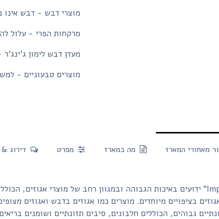
מוצרי דבש - דבש אינו מ
מרקחות הפרי - עלול להכ
מעדן דבש לימון ג'ינג'ר 
מוצרים טבעוניים - למשק
ר מאחורי המארז
מה במארז
מפרט
דירוג & 
אגוזי "Imperial Nuts" ידועים באיכות הגבוהה ובמגוון רחב של מוצרי אגוזים, הכ
גוזים בציפויים מיוחדים. מוצרים כמו אגוזים בדבש ואגוזים מצופי
נתיים גבוהים, הכוללים חלבונים, סיבים תזונתיים ושומנים בריאים