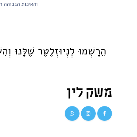
והאיכות הגבוהה הופכים את אגוזי " Nuts
הֵרָשְׁמוּ לְנְיוּזְלֶטֶּר שֶׁלָּנוּ וְהִש