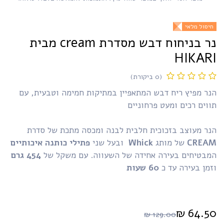
יסול מלאי
נר בניחוח דבש מסדרת cream מבית
HIKAR
(0 ביקורת)
ר מפיץ ריח דבש המתאפיין במתיקות חמימה וטבעית, עם
וים רכים ומעט פרחוניים
נר מעוצב בזכוכית חלבית לבנה ומכסה מתכת של סדרת
CREA
של מותג
Whick
ובעל שני
פתילי כותנה איכותיים
מבטיחים בעירה אחידה של השעווה. עם משקל של
454
גרם
מן בעירה עד כ
60 שעות​
₪
64.5
₪
129.00