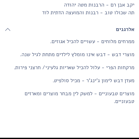
ב אבן רם - הרבנות מטה יהודה
 שכולו טוב - רבנות והמועצה הדתית לוד
לרגנים
רחים מלוחים - עשויים להכיל אגוזים.
צרי דבש - דבש אינו מומלץ לילדים מתחת לגיל שנה.
קחות הפרי - עלול להכיל שאריות גלעיני/ חרצני פירות.
דן דבש לימון ג'ינג'ר - מכיל סולפיט.
צרים טבעוניים - למשק לין מבחר מוצרים ומארזים
עוניים.