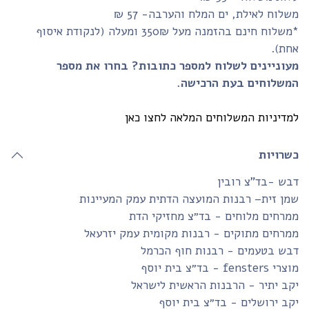
לוח לאילת, ים המלח והערבה- 57 ₪
*משלוח חינם בהזמנה מעל 350₪ ומעלה (לנקודת איסוף
חת).
עוניינים לשלוח למספר כתובות? בחרו את מספר
משלוחים בעת הרכישה.
דיניות המשלוחים המלאה לחצו כאן
שרויות
ש -בד”צ רובין
ן זית– רבנות המועצה הדתית עמק המעיינות
רחים מלוחים - בד״צ מחזיקי הדת
רחים מתוקים - רבנות מקומית עמק יזרעאל
בש בטעמים - רבנות חוף הכרמל
fensters - בד״צ בית יוסף
ב יתיר - הרבנות הראשית לישראל
ב ירושלים - בד״צ בית יוסף