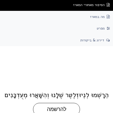
הסיפור מאחורי המארז
מה במארז
מפרט
דירוג & ביקורות
ֵרָשְׁמוּ לְנְיוּזְלֶטֶּר שֶׁלָּנוּ וְהִשָּׁאֲרוּ מְעֻדְכָּנִים
להרשמה