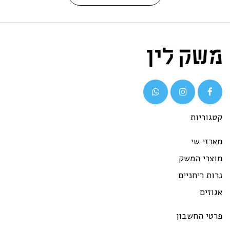
גוריות
רזי שי
וצרי המשק
ות ריחניים
וזים
רטי החשבון