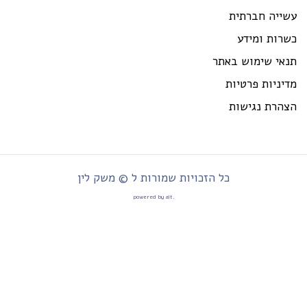
שייה חברתית
רות ומידע
נאי שימוש באתר
יניות פרטיות
צהרת נגישות
כל הזכויות שמורות ל © משק לין
.powered by alt