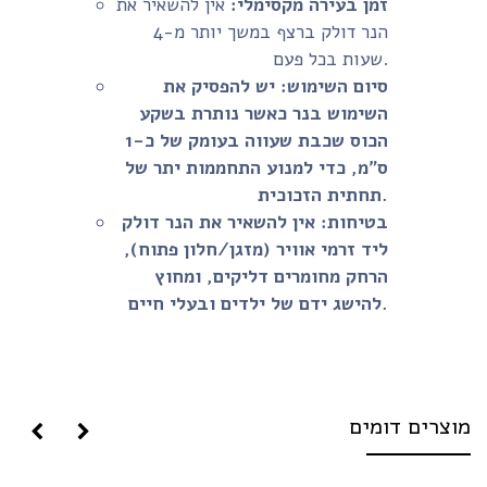
זמן בעירה מקסימלי:
אין להשאיר את
הנר דולק ברצף במשך יותר מ-4
שעות בכל פעם.
סיום השימוש:
יש להפסיק את
השימוש בנר כאשר נותרת בשקע
הכוס שכבת שעווה בעומק של כ-1
ס"מ, כדי למנוע התחממות יתר של
תחתית הזכוכית.
בטיחות:
אין להשאיר את הנר דולק
ליד זרמי אוויר (מזגן/חלון פתוח),
הרחק מחומרים דליקים, ומחוץ
להישג ידם של ילדים ובעלי חיים.
וצרים דומים