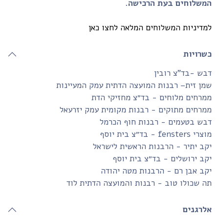
משלוחים בעת הרכישה.
דיניות המשלוחים המלאה לחצו כאן
שרויות
ש -בד”צ רובין
ן זית– רבנות המועצה הדתית עמק המעיינות
רחים מלוחים - בד״צ מחזיקי הדת
רחים מתוקים - רבנות מקומית עמק יזרעאל
בש בטעמים - רבנות חוף הכרמל
fensters - בד״צ בית יוסף
ב יתיר - הרבנות הראשית לישראל
ב ירושלים - בד״צ בית יוסף
ב אבן רם - הרבנות מטה יהודה
 שכולו טוב - רבנות והמועצה הדתית לוד
לרגנים