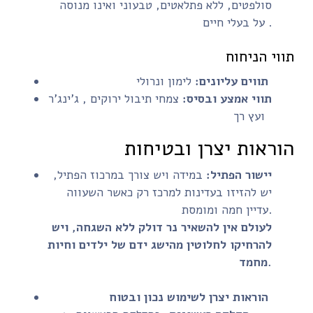
סולפטים, ללא פתלאטים, טבעוני ואינו מנוסה
על בעלי חיים .
תווי הניחוח
לימון ונרולי
תווים עליונים:
תווי אמצע ובסיס:
צמחי תיבול ירוקים , ג'ינג'ר
ועץ רך
הוראות יצרן ובטיחות
יישור הפתיל:
במידה ויש צורך במרכוז הפתיל,
יש להזיזו בעדינות למרכז רק כאשר השעווה
עדיין חמה ומומסת.
לעולם אין להשאיר נר דולק ללא השגחה, ויש
להרחיקו לחלוטין מהישג ידם של ילדים וחיות
מחמד.
הוראות יצרן לשימוש נכון ובטוח