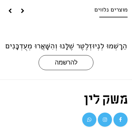
וצרים נלווים
ֵרָשְׁמוּ לְנְיוּזְלֶטֶּר שֶׁלָּנוּ וְהִשָּׁאֲרוּ מְעֻדְכָּנִים
להרשמה