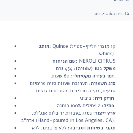
דירוג & ביקורות
.
Quince (קו מוצרי הלייף-סטייל
מותג:
.whick).
NEROLI CITRUS
שם הניחוח:
משקל נטו (שעווה):
454 גרם
60 שעות.
זמן בעירה מקסימלי:
סוג השעווה:
תערובת שעוות סויה פרימיום
טבעית, נקייה מרכיבים מהונדסים גנטית
בינוני
חוזק ריח:
2 פתילים 100% כותנה.
פתיל:
ארץ ייצור:
נמזג בעבודת יד בלוס אנג'לס,
ארה"ב (Hand-poured in Los Angeles, CA).
תקני בטיחות וסביבה:
ללא פרבנים, ללא