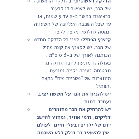
הדלקה ראשונית:
בהדלקה הראשונה
של הנר, יש לאפשר לו לבעור
ברציפות במשך כ-2 עד 3 שעות, או
עד שכל השכבה העליונה של השעווה
נמסה לחלוטין מקצה לקצה.
קיצוץ הפתיל:
לפני כל הדלקה מחדש
של הנר, יש לקצוץ את קצה פתיל
הכותנה לאורך של כ-0.6 ס"מ .
פעולה זו מונעת להבה גדולה מדי,
מבטיחה בעירה נקייה ומונעת
היווצרות של "פטריית פיח" בקצה
הפתיל.
יש להניח את הנר על משטח יציב
ועמיד בחום
יש להרחיק את הנר מחומרים
דליקים, זרמי אוויר, ומחוץ להישג
ידם של ילדים ובעלי חיים. לעולם
אין להשאיר נר דולק ללא השגחה.