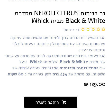
נר בניחוח NEROLI CITRUS מסדרת
Black & Whi מבית Whick
(0 ביקורת)
ר המפיץ ריח הדרים עדין ולימוני עם תמצית תפוז עמוקה
רומתית מעורבב עם צמחי תבלין ירוקים, נגיעות ג'ינג'ר
יחוח יערי עדין.
נר מעוצב בזכוכית שחורה ומדבקה לבנה עם מכסה עץ שחור
ל סדרת
Black & White
של מותג
Whick
ובעל
ני
פתילי כותנה איכותיים
המבטיחים בעירה אחידה של
שעווה. עם משקל של
454
גרם
וזמן בעירה עד כ
60 שעות​
₪
129.0
הוספה לעגלה