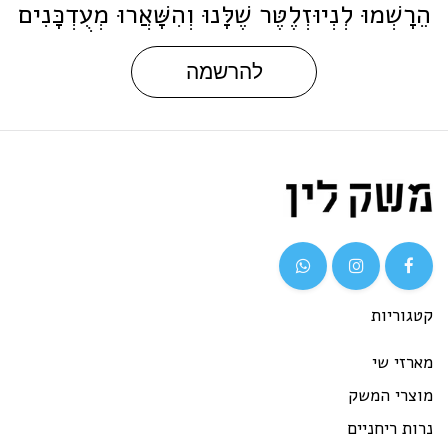
ֵרָשְׁמוּ לְנְיוּזְלֶטֶּר שֶׁלָּנוּ וְהִשָּׁאֲרוּ מְעֻדְכָּנִים
להרשמה
גוריות
רזי שי
וצרי המשק
ות ריחניים