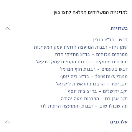
דיניות המשלוחים המלאה לחצו כאן
שרויות
ש -בד”צ רובין
ן זית– רבנות המועצה הדתית עמק המעיינות
רחים מלוחים - בד״צ מחזיקי הדת
רחים מתוקים - רבנות מקומית עמק יזרעאל
בש בטעמים - רבנות חוף הכרמל
fensters - בד״צ בית יוסף
ב יתיר - הרבנות הראשית לישראל
ב ירושלים - בד״צ בית יוסף
ב אבן רם - הרבנות מטה יהודה
 שכולו טוב - רבנות והמועצה הדתית לוד
לרגנים