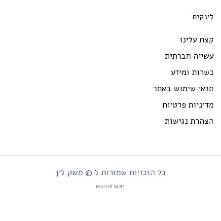
ינקים
ת עלינו
שייה חברתית
רות ומידע
נאי שימוש באתר
יניות פרטיות
צהרת נגישות
כל הזכויות שמורות ל © משק לין
.powered by alt