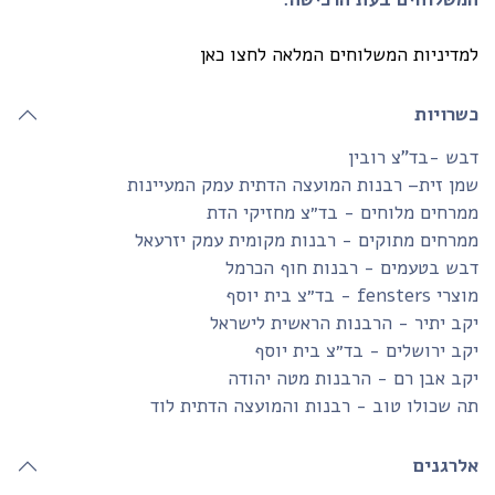
דיניות המשלוחים המלאה לחצו כאן
שרויות
ש -בד”צ רובין
ן זית– רבנות המועצה הדתית עמק המעיינות
רחים מלוחים - בד״צ מחזיקי הדת
רחים מתוקים - רבנות מקומית עמק יזרעאל
בש בטעמים - רבנות חוף הכרמל
fensters - בד״צ בית יוסף
ב יתיר - הרבנות הראשית לישראל
ב ירושלים - בד״צ בית יוסף
ב אבן רם - הרבנות מטה יהודה
 שכולו טוב - רבנות והמועצה הדתית לוד
לרגנים