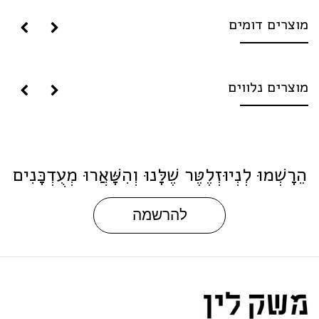
וצרים דומים
וצרים נלווים
ֵרָשְׁמוּ לְנְיוּזְלֶטֶּר שֶׁלָּנוּ וְהִשָּׁאֲרוּ מְעֻדְכָּנִים
להרשמה