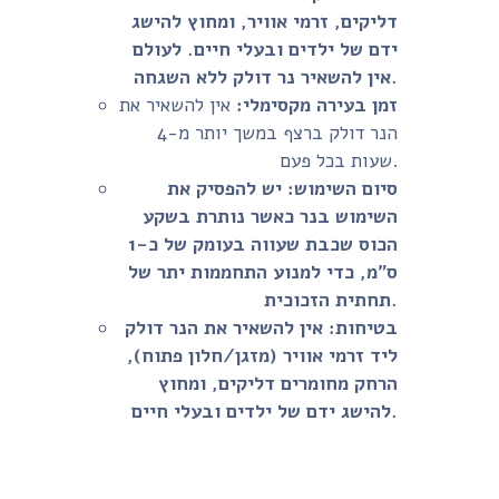
דליקים, זרמי אוויר, ומחוץ להישג
ידם של ילדים ובעלי חיים. לעולם
אין להשאיר נר דולק ללא השגחה.
זמן בעירה מקסימלי:
אין להשאיר את
הנר דולק ברצף במשך יותר מ-4
שעות בכל פעם.
סיום השימוש:
יש להפסיק את
השימוש בנר כאשר נותרת בשקע
הכוס שכבת שעווה בעומק של כ-1
ס"מ, כדי למנוע התחממות יתר של
תחתית הזכוכית.
בטיחות:
אין להשאיר את הנר דולק
ליד זרמי אוויר (מזגן/חלון פתוח),
הרחק מחומרים דליקים, ומחוץ
להישג ידם של ילדים ובעלי חיים.