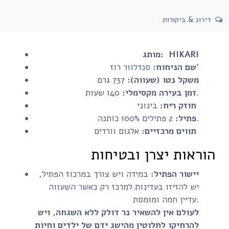
דירוג & ביקורות
HIKARI
מותג:
סנדלוור רוז'
שם הניחוח:
משקל נטו (שעווה):
737 גרם
140 שעות.
זמן בעירה מקסימלי:
בינוני
חוזק ריח:
2 פתילים 100% כותנה.
פתיל:
אלגום וורדים
תווים מרכזיים:
הוראות יצרן ובטיחות
יישור הפתיל:
במידה ויש צורך במרכוז הפתיל,
יש להזיזו בעדינות למרכז רק כאשר השעווה
עדיין חמה ומומסת.
לעולם אין להשאיר נר דולק ללא השגחה, ויש
להרחיקו לחלוטין מהישג ידם של ילדים וחיות