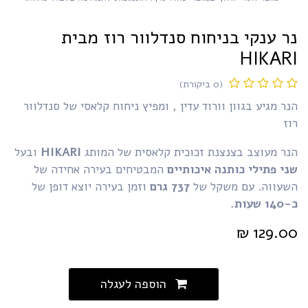
ר ענקי בניחוח סנדלוור רוז מבית
HIKAR
(0 ביקורת)
ר מגיע בגוון וורוד עדין , ומפיץ ניחוח קלאסי של סנדלוור
ז
נר מעוצב בצנצנת זכוכית קלאסית של המותג
HIKARI
ובעל
י פתילי כותנה איכותיים
המבטיחים בעירה אחידה של
שעווה. עם משקל של
737 גרם
וזמן בעירה יוצא דופן של
 שעות.
₪
129.0
הוספה לעגלה