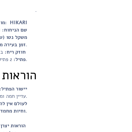
.
HIKARI
מותג:
שם הניחוח:
ו
משקל נטו (שע
140 שעות.
זמן בעירה מ
בינוני
חוזק ריח:
2 פתילים 100% כותנה.
פתיל:
הוראות 
יישור הפתיל:
עדיין חמה ומומסת.
וחיות מחמד.
הוראות יצרן 