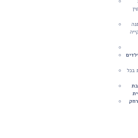
ין
נה
קייה
לדים
ף במשך יותר מ-4 שעות בכל
בת
רחק