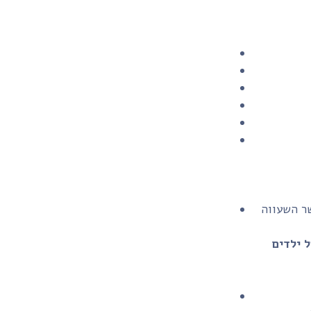
שר השעווה
לעולם אין להשאיר נר דולק ללא השגחה, ויש להרחיקו לחלוטין מהישג ידם של ילדים