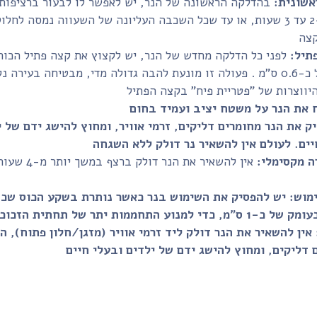
אשונית:
בהדלקה הראשונה של הנר, יש לאפשר לו לבעור ברציפות
במשך כ-2 עד 3 שעות, או עד שכל השכבה העליונה של השעווה נמסה לחלוט
תיל:
לפני כל הדלקה מחדש של הנר, יש לקצוץ את קצה פתיל הכות
לאורך של כ-0.6 ס"מ . פעולה זו מונעת להבה גדולה מדי, מבטיחה בעירה נ
 את הנר על משטח יציב ועמיד בחום
ק את הנר מחומרים דליקים, זרמי אוויר, ומחוץ להישג ידם של י
ה מקסימלי:
אין להשאיר את הנר דולק ברצ
מוש:
יש להפסיק את השימוש בנר כאשר נותרת בשקע הכוס שכ
אין להשאיר את הנר דולק ליד זרמי אוויר (מזגן/חלון פתוח), ה