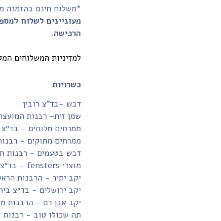
*משלוח חינם בהזמנה מעל 350₪ ומעלה (לנקודת איסוף
מעוניינים לשלוח למספ
הרכישה.
למדיניות המשלוחים המל
כשרויות
דבש -בד”צ רובין
שמן זית– רבנות המועצה
ממרחים מלוחים - בד״צ 
ממרחים מתוקים - רבנות
דבש בטעמים - רבנות חו
מוצרי fensters - בד״צ בית יוסף
יקב יתיר - הרבנות הרא
יקב ירושלים - בד״צ בית
יקב אבן רם - הרבנות מ
תה שכולו טוב - רבנות 