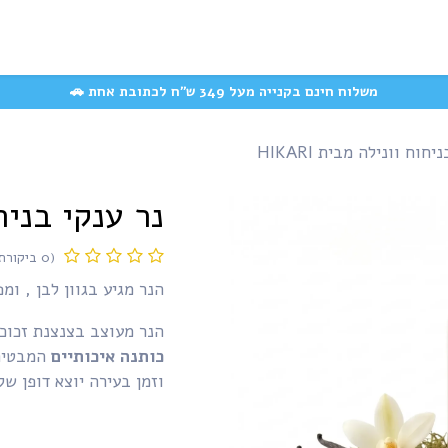
המוצרים האהובים
משק
קצת עלינו
עשייה חברתית
שאלות ותשובות
משלוח חינם בקנייה מעל 349 ש״ח לכתובת אחת 🚗
חוח וונילה מבית HIKARI
נר ענקי בניחוח 
(0 ביקורת)
הנר מגיע בגוון לבן , ומפ
הנר מעוצב בצנצנת זכוכ
כותנה איכותיים
המבטיחי
וזמן בעירה יוצא דופן ש