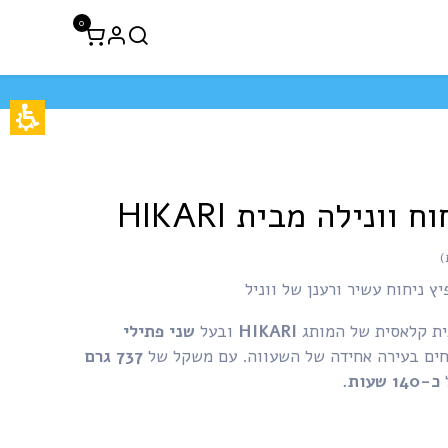
0
לקוחות עסקיים
חיסול 50% הנחה
וונילה מבית HIKARI
יץ ניחוח עשיר ורענן של ווניל
ית קלאסית של המותג
HIKARI
ובעל
שני פתילי
ם בעירה אחידה של השעווה. עם משקל של
737 גרם
ל
כ-140 שעות.