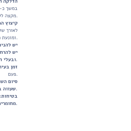
הדלקה ר
מקצה לקצה.
קיצוץ הפ
ומונעת היווצרות של "פטריית פיח" בקצה הפתיל.
יש להניח
יש להרחי
ובעלי חיים. לעולם אין להשאיר נר דולק ללא השגחה.
זמן בעיר
פעם.
סיום השי
שעווה בעומק של כ-1 ס"מ, כדי למנוע התחממות יתר של תחתית הזכוכית.
בטיחות:
מחומרים דליקים, ומחוץ להישג ידם של ילדים ובעלי חיים.