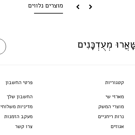
מוצרים נלווים
ָּׁאֲרוּ מְעֻדְכָּנִים
קטגוריות
פרטי החשבון
מארזי שי
החשבון שלך
מוצרי המשק
מדיניות משלוחי
נרות ריחניים
מעקב הזמנות
אגוזים
צרו קשר