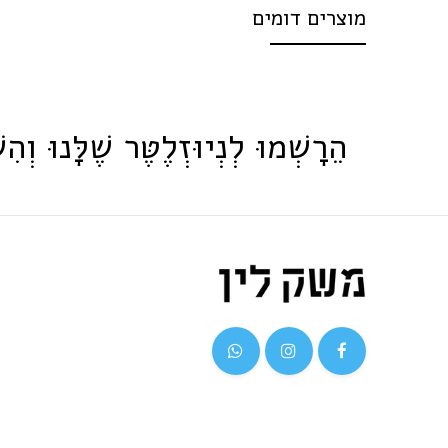
מוצרים דומים
הֵרָשְׁמוּ לְנְיוּזְלֶטֶּר שֶׁלָּנוּ וְהִש