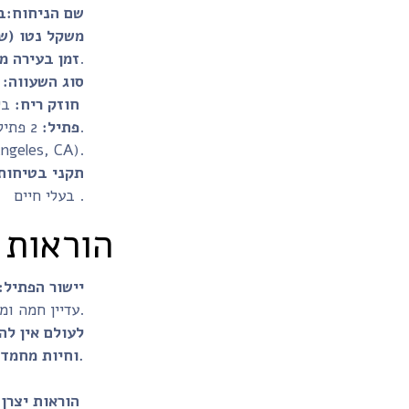
שם הניחוח:ב
משקל נטו (שע
60 שעות.
זמן בעירה מ
סוג השעווה:
ת
בינוני
חוזק ריח:
2 פתילים 100% כותנה.
פתיל:
נמזג בעבודת יד בלוס אנג
תקני בטיחות
בעלי חיים .
הוראות 
יישור הפתיל:
עדיין חמה ומומסת.
וחיות מחמד.
הוראות יצרן 