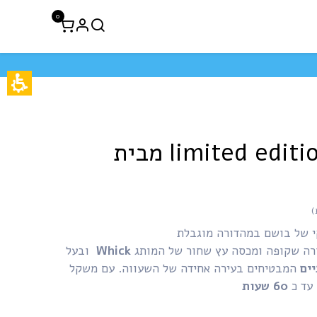
0
לקוחות עסקיים
חיסול 50% הנחה
נר בניחוח limited edition מבית
קי של בושם במהדורה מוגבלת
ורה שקופה ומכסה עץ שחור של המותג
Whick
ובעל
יים
המבטיחים בעירה אחידה של השעווה. עם משקל
 עד כ
60 שעות​