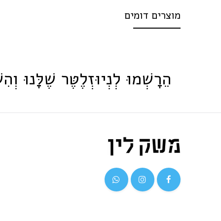
מוצרים דומים
הֵרָשְׁמוּ לְנְיוּזְלֶטֶּר שֶׁלָּנוּ וְהִש