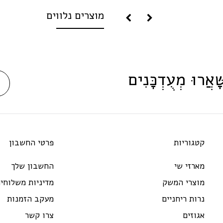
מוצרים נלווים
ָּׁאֲרוּ מְעֻדְכָּנִים
קטגוריות
פרטי החשבון
מארזי שי
החשבון שלך
מוצרי המשק
מדיניות משלוחי
נרות ריחניים
מעקב הזמנות
אגוזים
צרו קשר