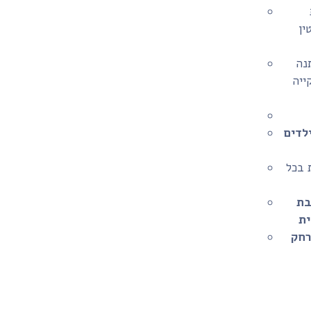
ין
נה
קייה
לדים
ף במשך יותר מ-4 שעות בכל
בת
רחק