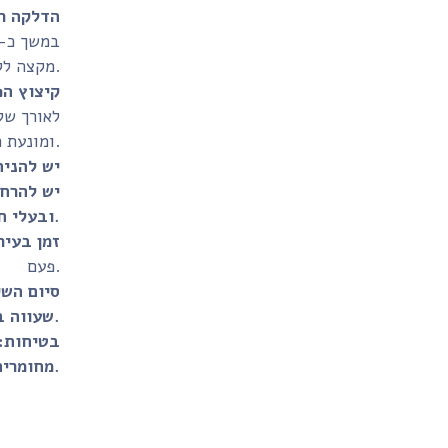
הדלקה ר
מקצה לקצה.
קיצוץ הפ
ומונעת היווצרות של "פטריית פיח" בקצה הפתיל.
יש להניח
יש להרחי
ובעלי חיים. לעולם אין להשאיר נר דולק ללא השגחה.
זמן בעיר
פעם.
סיום השי
שעווה בעומק של כ-1 ס"מ, כדי למנוע התחממות יתר של תחתית הזכוכית.
בטיחות:
מחומרים דליקים, ומחוץ להישג ידם של ילדים ובעלי חיים.