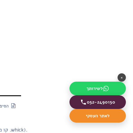
×
לשירותך
052-2490150
הסיפו
לאתר העסקי
Quince (קו מוצרי הלייף-סטייל .whick).