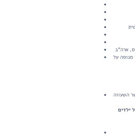
ית
 מנוסה על
שר השעווה
לעולם אין להשאיר נר דולק ללא השגחה, ויש להרחיקו לחלוטין מהישג ידם של ילדים