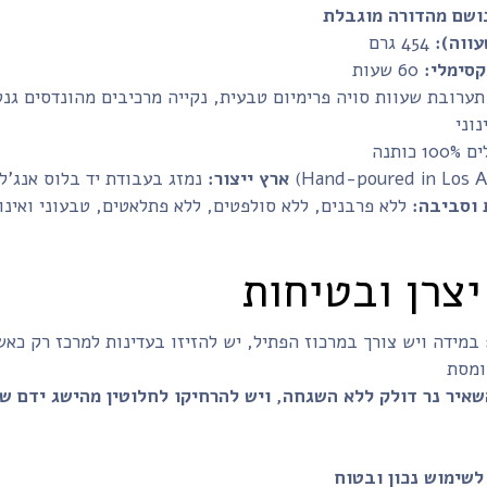
ושם מהדורה מוגבלת
ווה):
454 גרם
קסימלי:
ערובת שעוות סויה פרימיום טבעית, נקייה מרכיבים מהונדסים גנט
'לס, ארה"ב (Hand-poured in Los Angeles, CA).
ארץ ייצור:
 וסביבה:
ללא פרבנים, ללא סולפטים, ללא פתלאטים, טבעוני ואינו
יצרן ובטיחות
במידה ויש צורך במרכוז הפתיל, יש להזיזו בעדינות למרכז רק כא
לשימוש נכון ובטוח