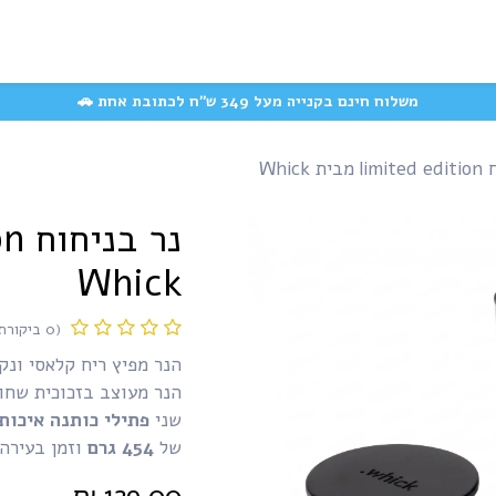
המוצרים האהובים
משק
קצת עלינו
עשייה חברתית
שאלות ותשובות
משלוח חינם בקנייה מעל 349 ש״ח לכתובת אחת 🚗
 Whick
Whick
(0 ביקורת)
הנר מפיץ ריח קלאסי ונ
הנר מעוצב בזכוכית שח
שני
פתילי כותנה איכות
של
454
גרם
וזמן בעירה
₪
129.00