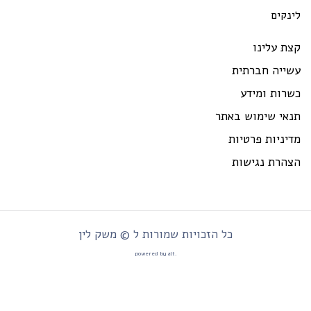
ינקים
ת עלינו
שייה חברתית
רות ומידע
נאי שימוש באתר
יניות פרטיות
צהרת נגישות
כל הזכויות שמורות ל © משק לין
.powered by alt