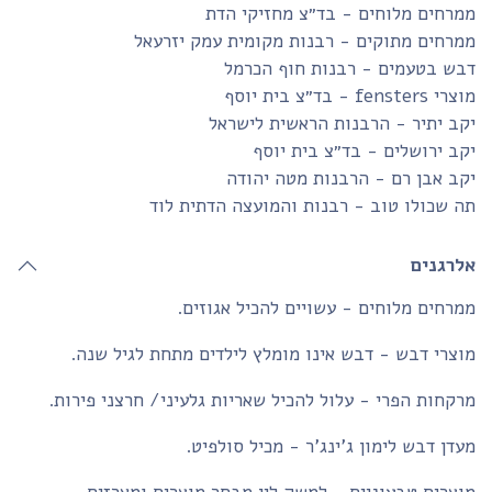
רחים מלוחים - בד״צ מחזיקי הדת
רחים מתוקים - רבנות מקומית עמק יזרעאל
בש בטעמים - רבנות חוף הכרמל
fensters - בד״צ בית יוסף
ב יתיר - הרבנות הראשית לישראל
ב ירושלים - בד״צ בית יוסף
ב אבן רם - הרבנות מטה יהודה
 שכולו טוב - רבנות והמועצה הדתית לוד
לרגנים
רחים מלוחים - עשויים להכיל אגוזים.
צרי דבש - דבש אינו מומלץ לילדים מתחת לגיל שנה.
קחות הפרי - עלול להכיל שאריות גלעיני/ חרצני פירות.
דן דבש לימון ג'ינג'ר - מכיל סולפיט.