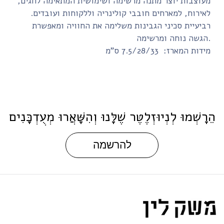
מעוצבות יוצר מתנה מרשימה ושימושית המתאימה לחגים,
לאירוח, למארחים חובבי קולינריה וללקוחות ועובדים.
רביעיית סכיני הגבינות משלימה את החוויה ומאפשרת
הגשה נוחה ומרשימה.
מידות המארז: 7.5/28/33 ס"מ
ֵרָשְׁמוּ לְנְיוּזְלֶטֶּר שֶׁלָּנוּ וְהִשָּׁאֲרוּ מְעֻדְכָּנִים
להרשמה