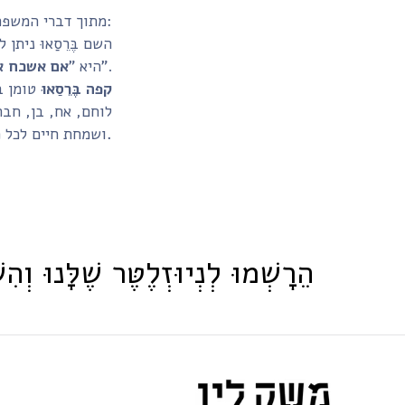
מתוך דברי המשפחה:
השם בֶּרֵסַאוּ נית
, קרי, "אם אשכח את אחי הגדול, תמיד אזכור אותו כשאתבונן בבן שלי אברהם".
היא "
אם אשכח א
קפה בֶּרֵסַאוּ
טומן ב
לוחם, אח, בן, חב
וכך נזכור אותו תמיד.
ושמחת חיים לכל 
הֵרָשְׁמוּ לְנְיוּזְלֶטֶּר שֶׁלָּנוּ וְהִש