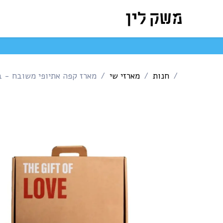
לג לתוכן
המארזים שלנו
חנות ה
חנות
מארזי שי
מארז קפה אתיופי משובח - ב