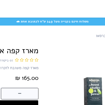
המוצרים האהובים
משק
קצת עלינו
עשייה חברתית
שאלות ותשובות
משלוח חינם בקנייה מעל 349 ש״ח לכתובת אחת 🚗
רסאו
מארז קפה את
(0 ביקורת)
מארז קפה משובח לזכרו 
₪
165.00