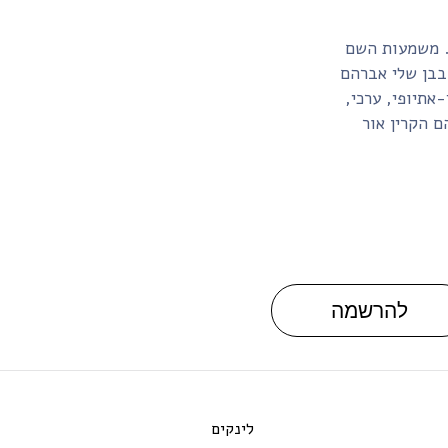
וד. משמעות השם
אתיופי, ערכי,
 הקרין אור
להרשמה
לינקים