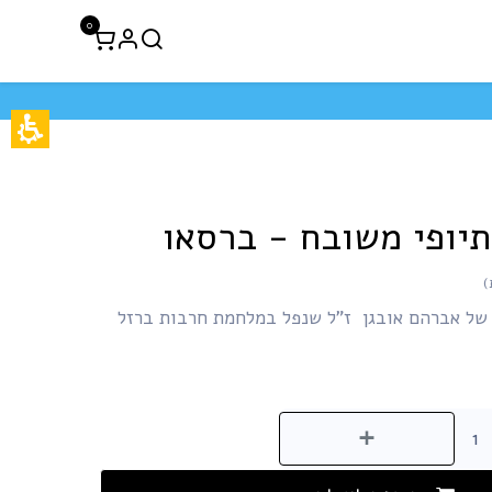
0
לקוחות עסקיים
חיסול 50% הנחה
יופי משובח - ברסאו
של אברהם אובגן ז"ל שנפל במלחמת חרבות ברזל