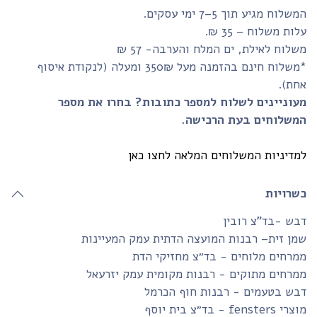
שלוח מגיע תוך 5–7 ימי עסקים.
ות משלוח – 35 ₪.
לוח לאילת, ים המלח והערבה- 57 ₪
*משלוח חינם בהזמנה מעל 350₪ ומעלה (לנקודת איסוף
חת).
עוניינים לשלוח למספר כתובות? בחרו את מספר
משלוחים בעת הרכישה.
דיניות המשלוחים המלאה לחצו כאן
שרויות
ש -בד”צ רובין
ן זית– רבנות המועצה הדתית עמק המעיינות
רחים מלוחים - בד״צ מחזיקי הדת
רחים מתוקים - רבנות מקומית עמק יזרעאל
בש בטעמים - רבנות חוף הכרמל
fensters - בד״צ בית יוסף