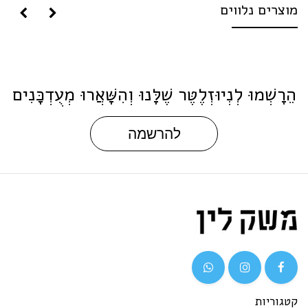
וצרים נלווים
ֵרָשְׁמוּ לְנְיוּזְלֶטֶּר שֶׁלָּנוּ וְהִשָּׁאֲרוּ מְעֻדְכָּנִים
להרשמה
גוריות