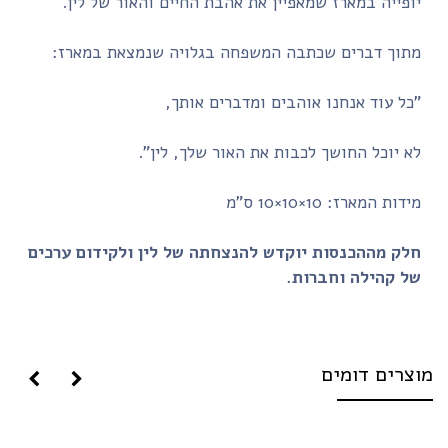
יופייה במארז שמאפיין את אהבת החיים והאור של לין.
מתוך דברים שכתבה המשפחה בגלויה שנמצאת במארז:
"כל עוד אנחנו אוהבים ומדברים אותך,
לא יוכל החושך לכבות את האור שלך, לין".
מידות המארז: 10×10×10 ס"מ
חלק מההכנסות יוקדש להנצחתה של לין ולקידום ערכים
של קהילה וחברות.
וצרים דומים