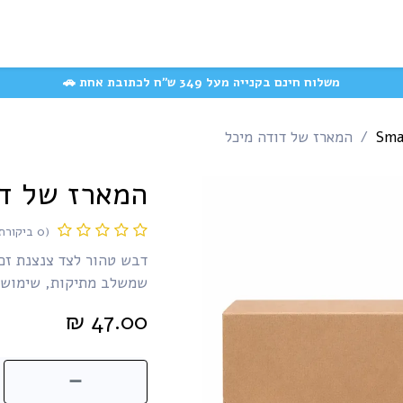
המוצרים האהובים
משק
קצת עלינו
עשייה חברתית
שאלות ותשובות
משלוח חינם בקנייה מעל 349 ש״ח לכתובת אחת 🚗
המארז של דודה מיכל
המארז של דו
(0 ביקורת)
דבש טהור לצד צנצנת זכו
שמשלב מתיקות, שימושיו
₪
47.00