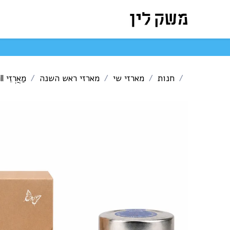
לג לתוכן
המארזים שלנו
חנות ה
חנות
מארזי שי
מארזי ראש השנה
מַאֲרְזֵי Small