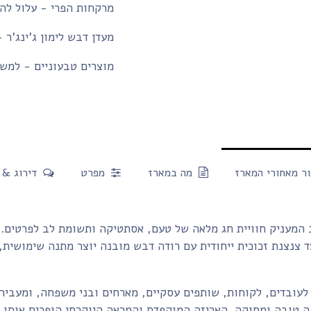
מרקחות הפרי - עלול להכ
מעדן דבש לימון ג'ינג'ר 
מוצרים טבעוניים - למשק
ר מאחורי המארז
מה במארז
מפרט
דירוג & 
ב המעניק חוויית חג מלאה של טעם, אסתטיקה ותשומת לב לפרטים.
 צנצנת זכוכית ייחודית עם רודה דבש מובנה יוצר מתנה שימושית,
לעובדים, לקוחות, שותפים עסקיים, מארחים ובני משפחה, ומעביר
ה טובה ומתוקה. האריזה המוקפדת והמראה היוקרתי הופכים אותו