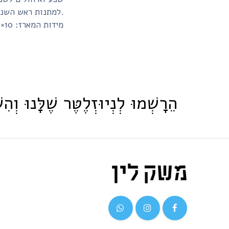
למתנות ראש השנה.
מידות המארז: 10×10×10 ס"מ
הֵרָשְׁמוּ לְנְיוּזְלֶטֶּר שֶׁלָּנוּ וְהִש