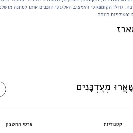
ה. גודלו הקומפקטי והעיצוב האלגנטי הופכים אותו למתנה מושל
ארז
ָּׁאֲרוּ מְעֻדְכָּנִים
קטגוריות
פרטי החשבון