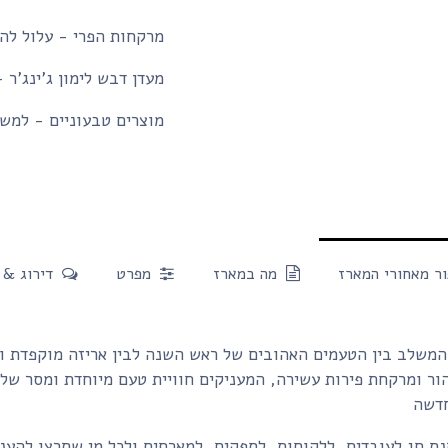
מרקחות הפרי - עלול להכ
מעדן דבש לימון ג'ינג'ר 
מוצרים טבעוניים - למשק
ר מאחורי המארז
מה במארז
מפרט
דירוג & 
 המשלב בין הטעמים האהובים של ראש השנה לבין אריזה מוקפדת ו
ר ומרקחת פירות עשירה, המעניקים חוויית טעם מיוחדת ומסר של
ת חג לעובדים, ללקוחות, לספקים, למארחים ולכל מי שתרצו להענ