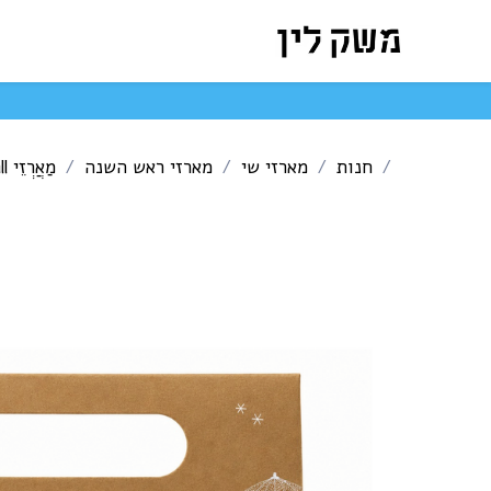
לג לתוכן
המארזים שלנו
חנות ה
חנות
מארזי שי
מארזי ראש השנה
מַאֲרְזֵי Small