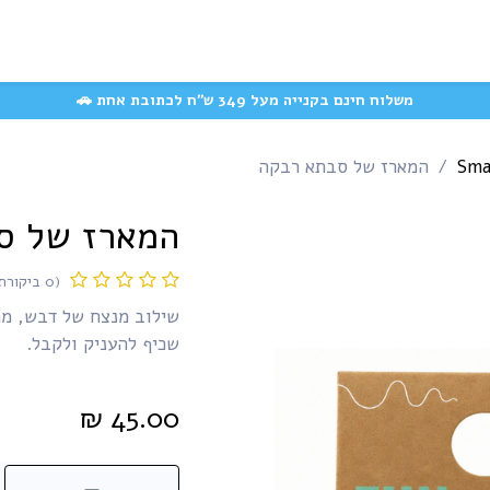
המוצרים האהובים
משק
קצת עלינו
עשייה חברתית
שאלות ותשובות
משלוח חינם בקנייה מעל 349 ש״ח לכתובת אחת 🚗
המארז של סבתא רבקה
המארז של ס
(0 ביקורת)
שילוב מנצח של דבש, מר
שכיף להעניק ולקבל.
₪
45.00