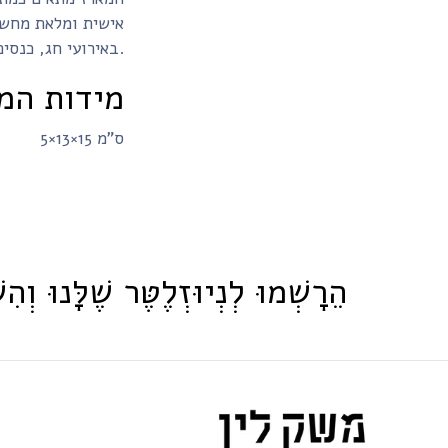
אישית ומלאת מחשב
באירועי חג, כנסים ופעילויות רווחה.
מידות המ
5×13×15 ס"מ
הֵרָשְׁמוּ לְנְיוּזְלֶטֶּר שֶׁלָּנוּ וְהִש