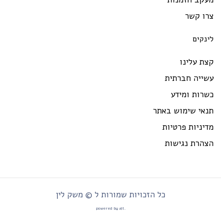
רו קשר
ינקים
ת עלינו
שייה חברתית
רות ומידע
נאי שימוש באתר
יניות פרטיות
צהרת נגישות
כל הזכויות שמורות ל © משק לין
.powered by alt