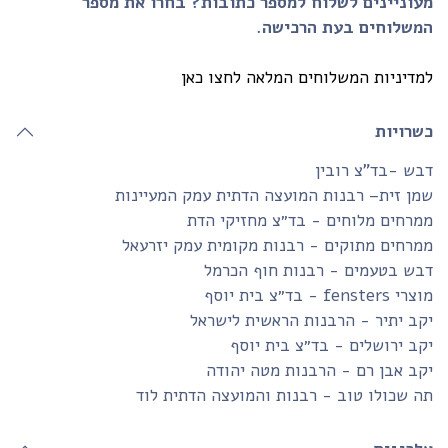
עוניינים לשלוח למספר כתובות? בחרו את מספר
משלוחים בעת הרכישה.
דיניות המשלוחים המלאה לחצו כאן
שרויות
ש -בד”צ רובין
ן זית– רבנות המועצה הדתית עמק המעיינות
רחים מלוחים - בד״צ מחזיקי הדת
רחים מתוקים - רבנות מקומית עמק יזרעאל
בש בטעמים - רבנות חוף הכרמל
fensters - בד״צ בית יוסף
ב יתיר - הרבנות הראשית לישראל
ב ירושלים - בד״צ בית יוסף
ב אבן רם - הרבנות מטה יהודה
 שכולו טוב - רבנות והמועצה הדתית לוד