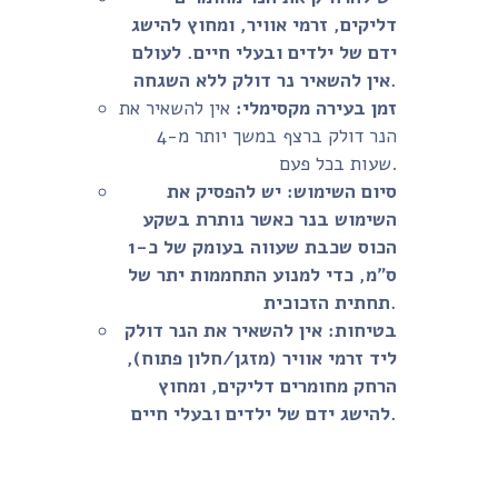
דליקים, זרמי אוויר, ומחוץ להישג
ידם של ילדים ובעלי חיים. לעולם
אין להשאיר נר דולק ללא השגחה.
זמן בעירה מקסימלי:
אין להשאיר את
הנר דולק ברצף במשך יותר מ-4
שעות בכל פעם.
סיום השימוש:
יש להפסיק את
השימוש בנר כאשר נותרת בשקע
הכוס שכבת שעווה בעומק של כ-1
ס"מ, כדי למנוע התחממות יתר של
תחתית הזכוכית.
בטיחות:
אין להשאיר את הנר דולק
ליד זרמי אוויר (מזגן/חלון פתוח),
הרחק מחומרים דליקים, ומחוץ
להישג ידם של ילדים ובעלי חיים.