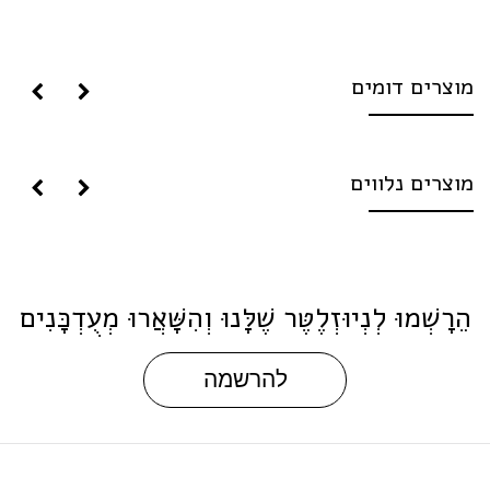
וצרים דומים
וצרים נלווים
ֵרָשְׁמוּ לְנְיוּזְלֶטֶּר שֶׁלָּנוּ וְהִשָּׁאֲרוּ מְעֻדְכָּנִים
להרשמה