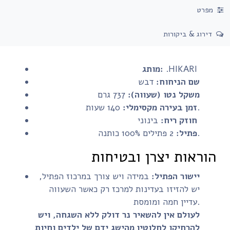
מפרט
דירוג & ביקורות
.HIKARI
מותג:
שם הניחוח:
דבש
משקל נטו (שעווה):
737 גרם
140 שעות.
זמן בעירה מקסימלי:
בינוני
חוזק ריח:
2 פתילים 100% כותנה.
פתיל:
הוראות יצרן ובטיחות
יישור הפתיל:
במידה ויש צורך במרכוז הפתיל,
יש להזיזו בעדינות למרכז רק כאשר השעווה
עדיין חמה ומומסת.
לעולם אין להשאיר נר דולק ללא השגחה, ויש
להרחיקו לחלוטין מהישג ידם של ילדים וחיות