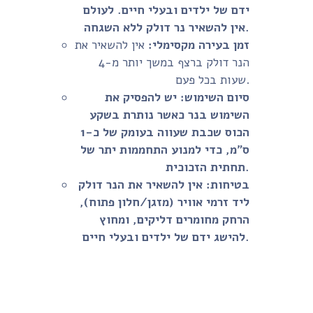
ידם של ילדים ובעלי חיים. לעולם
אין להשאיר נר דולק ללא השגחה.
זמן בעירה מקסימלי:
אין להשאיר את
הנר דולק ברצף במשך יותר מ-4
שעות בכל פעם.
סיום השימוש:
יש להפסיק את
השימוש בנר כאשר נותרת בשקע
הכוס שכבת שעווה בעומק של כ-1
ס"מ, כדי למנוע התחממות יתר של
תחתית הזכוכית.
בטיחות:
אין להשאיר את הנר דולק
ליד זרמי אוויר (מזגן/חלון פתוח),
הרחק מחומרים דליקים, ומחוץ
להישג ידם של ילדים ובעלי חיים.