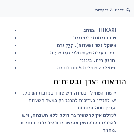
דירוג & ביקורות
HIKARI
מותג:
שם הניחוח: רימונים
משקל נטו (שעווה):
737 גרם
140 שעות.
זמן בעירה מקסימלי:
בינוני
חוזק ריח:
2 פתילים 100% כותנה.
פתיל:
הוראות יצרן ובטיחות
יישור הפתיל:
במידה ויש צורך במרכוז הפתיל,
יש להזיזו בעדינות למרכז רק כאשר השעווה
עדיין חמה ומומסת.
לעולם אין להשאיר נר דולק ללא השגחה, ויש
להרחיקו לחלוטין מהישג ידם של ילדים וחיות
מחמד.