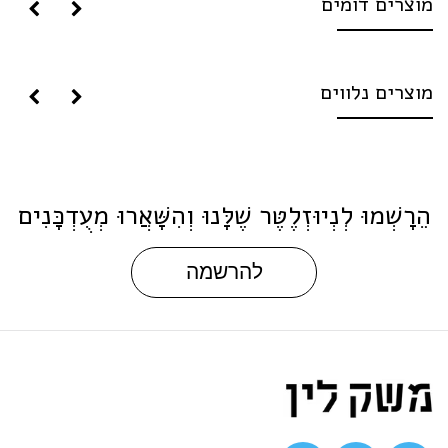
וצרים דומים
וצרים נלווים
ֵרָשְׁמוּ לְנְיוּזְלֶטֶּר שֶׁלָּנוּ וְהִשָּׁאֲרוּ מְעֻדְכָּנִים
להרשמה