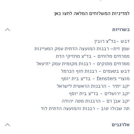
דיניות המשלוחים המלאה לחצו כאן
שרויות
ש -בד”צ רובין
ן זית– רבנות המועצה הדתית עמק המעיינות
רחים מלוחים - בד״צ מחזיקי הדת
רחים מתוקים - רבנות מקומית עמק יזרעאל
בש בטעמים - רבנות חוף הכרמל
fensters - בד״צ בית יוסף
ב יתיר - הרבנות הראשית לישראל
ב ירושלים - בד״צ בית יוסף
ב אבן רם - הרבנות מטה יהודה
 שכולו טוב - רבנות והמועצה הדתית לוד
לרגנים