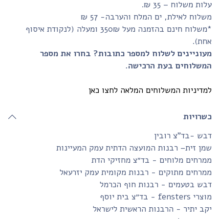
ות משלוח – 35 ₪.
לוח לאילת, ים המלח והערבה- 57 ₪
*משלוח חינם בהזמנה מעל 350₪ ומעלה (לנקודת איסוף
חת).
עוניינים לשלוח למספר כתובות? בחרו את מספר
משלוחים בעת הרכישה.
דיניות המשלוחים המלאה לחצו כאן
שרויות
ש -בד”צ רובין
ן זית– רבנות המועצה הדתית עמק המעיינות
רחים מלוחים - בד״צ מחזיקי הדת
רחים מתוקים - רבנות מקומית עמק יזרעאל
בש בטעמים - רבנות חוף הכרמל
fensters - בד״צ בית יוסף
ב יתיר - הרבנות הראשית לישראל