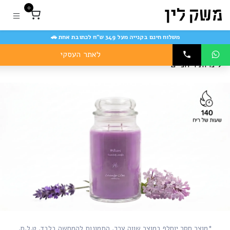
לתוכן
0
משלוח חינם בקנייה מעל 349 ש״ח לכתובת אחת 🚗
לאתר העסקי
נרות ריחניים
*מוצר חסר יוחלף במוצר שווה ערך. התמונות להמחשה בלבד. ט.ל.ח.