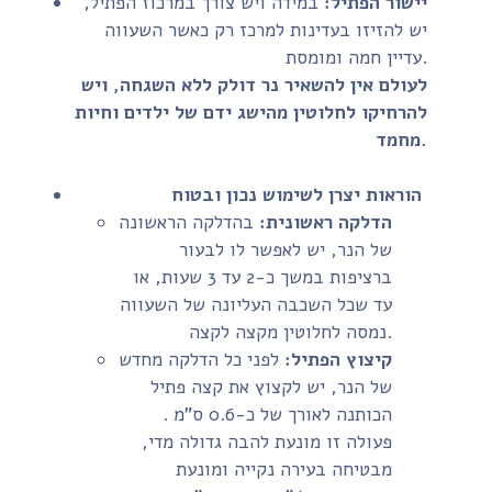
יישור הפתיל:
במידה ויש צורך במרכוז הפתיל,
יש להזיזו בעדינות למרכז רק כאשר השעווה
עדיין חמה ומומסת.
לעולם אין להשאיר נר דולק ללא השגחה, ויש
להרחיקו לחלוטין מהישג ידם של ילדים וחיות
מחמד.
הוראות יצרן לשימוש נכון ובטוח
הדלקה ראשונית:
בהדלקה הראשונה
של הנר, יש לאפשר לו לבעור
ברציפות במשך כ-2 עד 3 שעות, או
עד שכל השכבה העליונה של השעווה
נמסה לחלוטין מקצה לקצה.
קיצוץ הפתיל:
לפני כל הדלקה מחדש
של הנר, יש לקצוץ את קצה פתיל
הכותנה לאורך של כ-0.6 ס"מ .
פעולה זו מונעת להבה גדולה מדי,
מבטיחה בעירה נקייה ומונעת