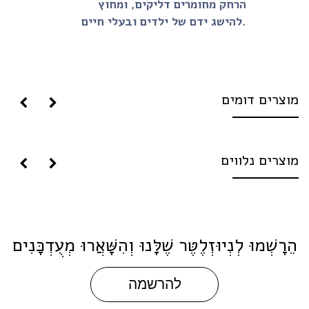
הרחק מחומרים דליקים, ומחוץ
להישג ידם של ילדים ובעלי חיים.
וצרים דומים
וצרים נלווים
ֵרָשְׁמוּ לְנְיוּזְלֶטֶּר שֶׁלָּנוּ וְהִשָּׁאֲרוּ מְעֻדְכָּנִים
להרשמה