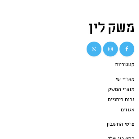
גוריות
רזי שי
וצרי המשק
ות ריחניים
וזים
רטי החשבון
חשבון שלך