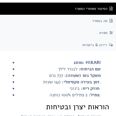
הסיפור מאחורי המארז
מה במארז
מפרט
דירוג & ביקורות
HIKARI
מותג:
שם הניחוח:
לבנדר לילך
משקל נטו (שעווה):
737 גרם
140 שעות.
זמן בעירה מקסימלי:
בינוני
חוזק ריח:
2 פתילים 100% כותנה.
פתיל:
הוראות יצרן ובטיחות