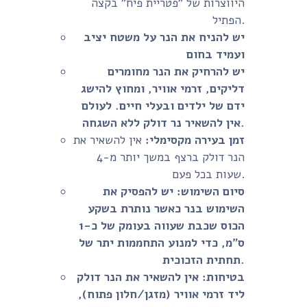
היווצרות של "פטריית פיח" בקצה
הפתיל.
יש להניח את הנר על משטח יציב
ועמיד בחום
יש להרחיק את הנר מחומרים
דליקים, זרמי אוויר, ומחוץ להישג
ידם של ילדים ובעלי חיים. לעולם
אין להשאיר נר דולק ללא השגחה.
זמן בעירה מקסימלי:
אין להשאיר את
הנר דולק ברצף במשך יותר מ-4
שעות בכל פעם.
סיום השימוש:
יש להפסיק את
השימוש בנר כאשר נותרת בשקע
הכוס שכבת שעווה בעומק של כ-1
ס"מ, כדי למנוע התחממות יתר של
תחתית הזכוכית.
בטיחות:
אין להשאיר את הנר דולק
ליד זרמי אוויר (מזגן/חלון פתוח),