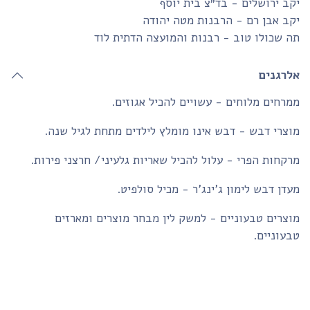
ב ירושלים - בד״צ בית יוסף
ב אבן רם - הרבנות מטה יהודה
 שכולו טוב - רבנות והמועצה הדתית לוד
לרגנים
רחים מלוחים - עשויים להכיל אגוזים.
צרי דבש - דבש אינו מומלץ לילדים מתחת לגיל שנה.
קחות הפרי - עלול להכיל שאריות גלעיני/ חרצני פירות.
דן דבש לימון ג'ינג'ר - מכיל סולפיט.
צרים טבעוניים - למשק לין מבחר מוצרים ומארזים
עוניים.