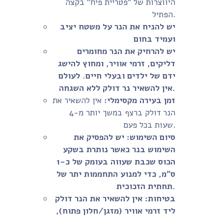
היווצרות של "פטריית פיח" בקצה
הפתיל.
יש להניח את הנר על משטח יציב
ועמיד בחום
יש להרחיק את הנר מחומרים
דליקים, זרמי אוויר, ומחוץ להישג
ידם של ילדים ובעלי חיים. לעולם
אין להשאיר נר דולק ללא השגחה.
זמן בעירה מקסימלי:
אין להשאיר את
הנר דולק ברצף במשך יותר מ-4
שעות בכל פעם.
סיום השימוש:
יש להפסיק את
השימוש בנר כאשר נותרת בשקע
הכוס שכבת שעווה בעומק של כ-1
ס"מ, כדי למנוע התחממות יתר של
תחתית הזכוכית.
בטיחות:
אין להשאיר את הנר דולק
ליד זרמי אוויר (מזגן/חלון פתוח),