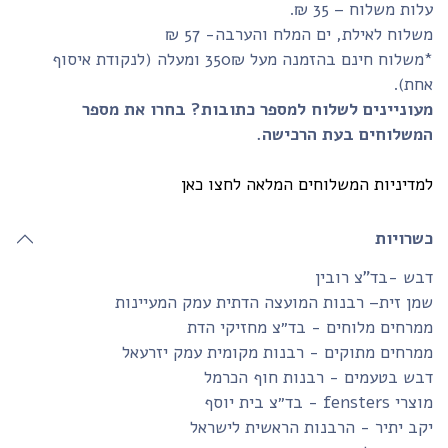
ות משלוח – 35 ₪.
לוח לאילת, ים המלח והערבה- 57 ₪
*משלוח חינם בהזמנה מעל 350₪ ומעלה (לנקודת איסוף
חת).
עוניינים לשלוח למספר כתובות? בחרו את מספר
משלוחים בעת הרכישה.
דיניות המשלוחים המלאה לחצו כאן
שרויות
ש -בד”צ רובין
ן זית– רבנות המועצה הדתית עמק המעיינות
רחים מלוחים - בד״צ מחזיקי הדת
רחים מתוקים - רבנות מקומית עמק יזרעאל
בש בטעמים - רבנות חוף הכרמל
fensters - בד״צ בית יוסף
ב יתיר - הרבנות הראשית לישראל