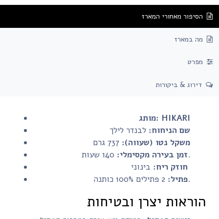
הסיפור מאחורי המארז
מה במארז
מפרט
דירוג & ביקורות
HIKARI
מותג:
שם הניחוח:
לבנדר לילך
משקל נטו (שעווה):
737 גרם
140 שעות.
זמן בעירה מקסימלי:
בינוני
חוזק ריח:
2 פתילים 100% כותנה.
פתיל:
הוראות יצרן ובטיחות