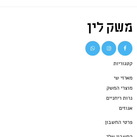
גוריות
רזי שי
וצרי המשק
ות ריחניים
וזים
רטי החשבון
חשבון שלך