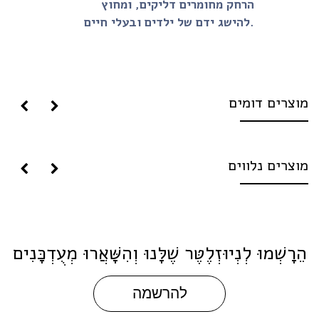
הרחק מחומרים דליקים, ומחוץ
להישג ידם של ילדים ובעלי חיים.
וצרים דומים
וצרים נלווים
ֵרָשְׁמוּ לְנְיוּזְלֶטֶּר שֶׁלָּנוּ וְהִשָּׁאֲרוּ מְעֻדְכָּנִים
להרשמה