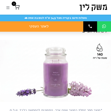
לתוכן
0
משלוח חינם בקנייה מעל 349 ש״ח לכתובת אחת 🚗
לאתר העסקי
נרות ריחניים
*מוצר חסר יוחלף במוצר שווה ערך. התמונות להמחשה בלבד. ט.ל.ח.