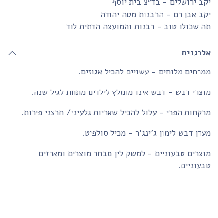
ב ירושלים - בד״צ בית יוסף
ב אבן רם - הרבנות מטה יהודה
 שכולו טוב - רבנות והמועצה הדתית לוד
לרגנים
רחים מלוחים - עשויים להכיל אגוזים.
צרי דבש - דבש אינו מומלץ לילדים מתחת לגיל שנה.
קחות הפרי - עלול להכיל שאריות גלעיני/ חרצני פירות.
דן דבש לימון ג'ינג'ר - מכיל סולפיט.
צרים טבעוניים - למשק לין מבחר מוצרים ומארזים
עוניים.