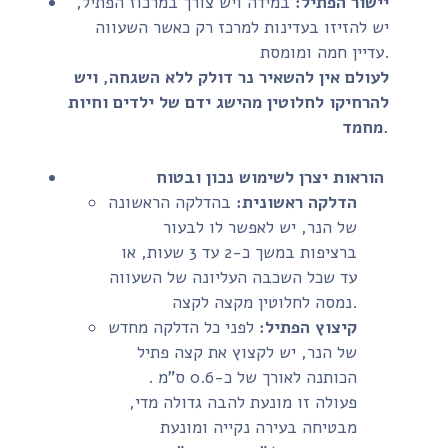
יישור הפתיל:
במידה ויש צורך במרכוז הפתיל,
יש להזיזו בעדינות למרכז רק כאשר השעווה
עדיין חמה ומומסת.
לעולם אין להשאיר נר דולק ללא השגחה, ויש
להרחיקו לחלוטין מהישג ידם של ילדים וחיות
מחמד.
הוראות יצרן לשימוש נכון ובטוח
הדלקה ראשונית:
בהדלקה הראשונה
של הנר, יש לאפשר לו לבעור
ברציפות במשך כ-2 עד 3 שעות, או
עד שכל השכבה העליונה של השעווה
נמסה לחלוטין מקצה לקצה.
קיצוץ הפתיל:
לפני כל הדלקה מחדש
של הנר, יש לקצוץ את קצה פתיל
הכותנה לאורך של כ-0.6 ס"מ .
פעולה זו מונעת להבה גדולה מדי,
מבטיחה בעירה נקייה ומונעת