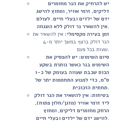
יש להרחיק את הנר מחומרים
דליקים, זרמי אוויר, ומחוץ להישג
ידם של ילדים ובעלי חיים. לעולם
אין להשאיר נר דולק ללא השגחה.
זמן בעירה מקסימלי:
אין להשאיר את
הנר דולק ברצף במשך יותר מ-4
שעות בכל פעם.
סיום השימוש:
יש להפסיק את
השימוש בנר כאשר נותרת בשקע
הכוס שכבת שעווה בעומק של כ-1
ס"מ, כדי למנוע התחממות יתר של
תחתית הזכוכית.
בטיחות:
אין להשאיר את הנר דולק
ליד זרמי אוויר (מזגן/חלון פתוח),
הרחק מחומרים דליקים, ומחוץ
להישג ידם של ילדים ובעלי חיים.