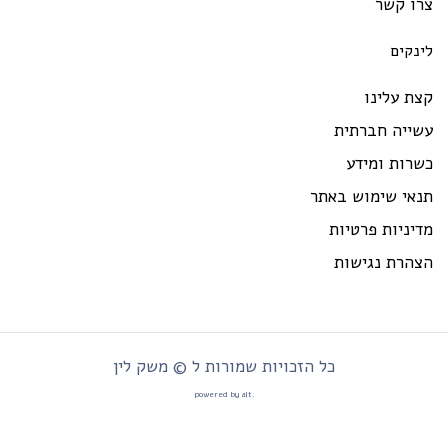
רו קשר
ינקים
ת עלינו
שייה חברתית
רות ומידע
נאי שימוש באתר
יניות פרטיות
צהרת נגישות
כל הזכויות שמורות ל © משק לין
.powered by alt