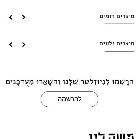
וצרים דומים
וצרים נלווים
ֵרָשְׁמוּ לְנְיוּזְלֶטֶּר שֶׁלָּנוּ וְהִשָּׁאֲרוּ מְעֻדְכָּנִים
להרשמה