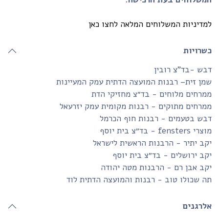
דיניות המשלוחים המלאה לחצו כאן
שרויות
ש -בד”צ רובין
ן זית– רבנות המועצה הדתית עמק המעיינות
רחים מלוחים - בד״צ מחזיקי הדת
רחים מתוקים - רבנות מקומית עמק יזרעאל
בש בטעמים - רבנות חוף הכרמל
fensters - בד״צ בית יוסף
ב יתיר - הרבנות הראשית לישראל
ב ירושלים - בד״צ בית יוסף
ב אבן רם - הרבנות מטה יהודה
 שכולו טוב - רבנות והמועצה הדתית לוד
לרגנים