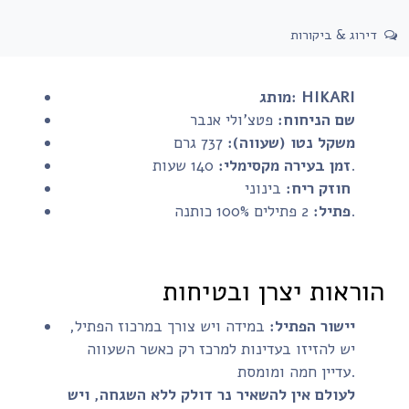
דירוג & ביקורות
HIKARI
מותג:
שם הניחוח:
פטצ'ולי אנבר
משקל נטו (שעווה):
737 גרם
140 שעות.
זמן בעירה מקסימלי:
בינוני
חוזק ריח:
2 פתילים 100% כותנה.
פתיל:
הוראות יצרן ובטיחות
יישור הפתיל:
במידה ויש צורך במרכוז הפתיל,
יש להזיזו בעדינות למרכז רק כאשר השעווה
עדיין חמה ומומסת.
לעולם אין להשאיר נר דולק ללא השגחה, ויש