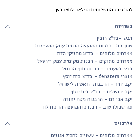
דיניות המשלוחים המלאה לחצו כאן
שרויות
ש -בד”צ רובין
ן זית– רבנות המועצה הדתית עמק המעיינות
רחים מלוחים - בד״צ מחזיקי הדת
רחים מתוקים - רבנות מקומית עמק יזרעאל
בש בטעמים - רבנות חוף הכרמל
fensters - בד״צ בית יוסף
ב יתיר - הרבנות הראשית לישראל
ב ירושלים - בד״צ בית יוסף
ב אבן רם - הרבנות מטה יהודה
 שכולו טוב - רבנות והמועצה הדתית לוד
לרגנים
רחים מלוחים - עשויים להכיל אגוזים.