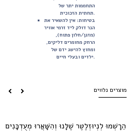
התחממות יתר של
תחתית הזכוכית.
בטיחות:
אין להשאיר את
הנר דולק ליד זרמי אוויר
(מזגן/חלון פתוח),
הרחק מחומרים דליקים,
ומחוץ להישג ידם של
ילדים ובעלי חיים.
וצרים נלווים
ֵרָשְׁמוּ לְנְיוּזְלֶטֶּר שֶׁלָּנוּ וְהִשָּׁאֲרוּ מְעֻדְכָּנִים