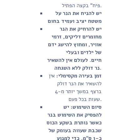
פיח" בקצה הפתיל.
יש להניח את הנר על
משטח יציב ועמיד בחום
יש להרחיק את הנר
מחומרים דליקים, זרמי
אוויר, ומחוץ להישג ידם
של ילדים ובעלי
חיים. לעולם אין להשאיר
נר דולק ללא השגחה.
זמן בעירה מקסימלי:
אין
להשאיר את הנר דולק
ברצף במשך יותר מ-4
שעות בכל פעם.
סיום השימוש:
יש
להפסיק את השימוש בנר
כאשר נותרת בשקע הכוס
שכבת שעווה בעומק של
כ-1 ס"מ, כדי למנוע