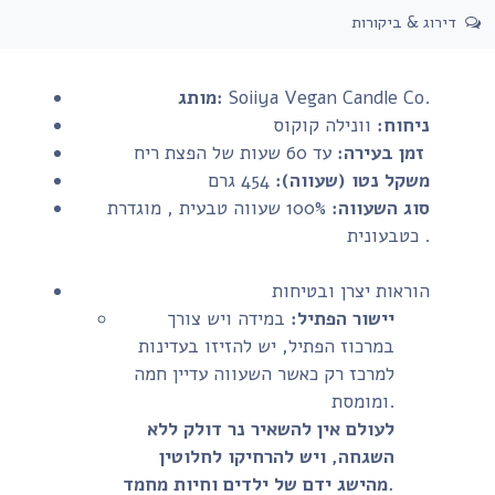
דירוג & ביקורות
Soiiya Vegan Candle Co.
מותג:
ניחוח:
וונילה קוקוס
עד 60 שעות של הפצת ריח
זמן בעירה:
משקל נטו (שעווה):
454 גרם
סוג השעווה:
100% שעווה טבעית , מוגדרת
כטבעונית .
הוראות יצרן ובטיחות
יישור הפתיל:
במידה ויש צורך
במרכוז הפתיל, יש להזיזו בעדינות
למרכז רק כאשר השעווה עדיין חמה
ומומסת.
לעולם אין להשאיר נר דולק ללא
השגחה, ויש להרחיקו לחלוטין
מהישג ידם של ילדים וחיות מחמד.