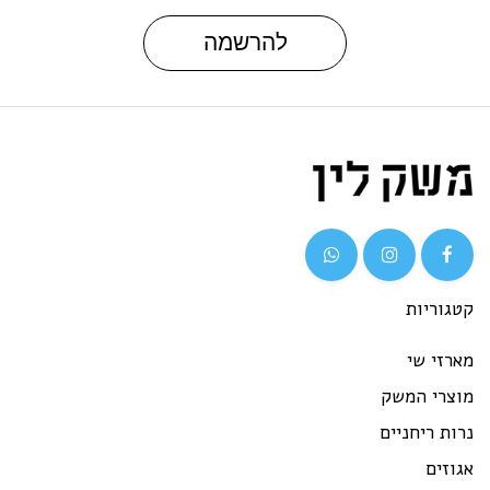
להרשמה
גוריות
רזי שי
וצרי המשק
ות ריחניים
וזים