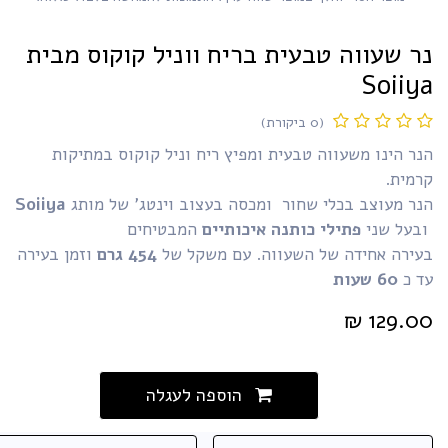
ר שעווה טבעית בריח ווניל קוקוס מבית
Soiiy
(0 ביקורת)
ר הינו משעווה טבעית ומפיץ ריח וניל קוקוס במתיקות
רמית.
ר מעוצב בכלי שחור ומכסה בעצוב וינטג'
של מותג
Soiiya
בעל שני
פתילי כותנה איכותיים
המבטיחים
עירה אחידה של השעווה. עם משקל של
454
גרם
וזמן בעירה
ד כ
60 שעות​
₪
129.0
הוספה לעגלה