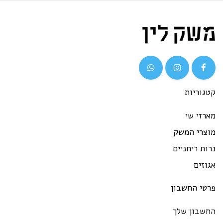
גוריות
רזי שי
וצרי המשק
ות ריחניים
וזים
רטי החשבון
חשבון שלך