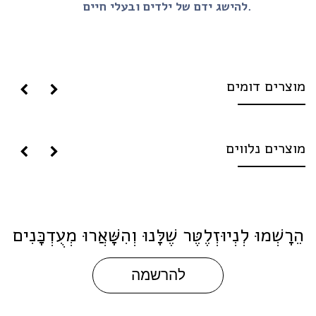
להישג ידם של ילדים ובעלי חיים.
וצרים דומים
וצרים נלווים
ֵרָשְׁמוּ לְנְיוּזְלֶטֶּר שֶׁלָּנוּ וְהִשָּׁאֲרוּ מְעֻדְכָּנִים
להרשמה