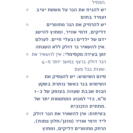
הפתיל.
יש להניח את הנר על משטח יציב
ועמיד בחום
יש להרחיק את הנר מחומרים
דליקים, זרמי אוויר, ומחוץ להישג
ידם של ילדים ובעלי חיים. לעולם
אין להשאיר נר דולק ללא השגחה.
זמן בעירה מקסימלי:
אין להשאיר את
הנר דולק ברצף במשך יותר מ-4
שעות בכל פעם.
סיום השימוש:
יש להפסיק את
השימוש בנר כאשר נותרת בשקע
הכוס שכבת שעווה בעומק של כ-1
ס"מ, כדי למנוע התחממות יתר של
תחתית הזכוכית.
בטיחות:
אין להשאיר את הנר דולק
ליד זרמי אוויר (מזגן/חלון פתוח),
הרחק מחומרים דליקים, ומחוץ