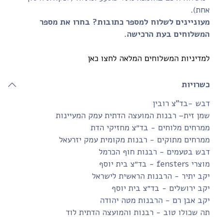
חת).
עוניינים לשלוח למספר כתובות? בחרו את מספר
משלוחים בעת הרכישה.
דיניות המשלוחים המלאה לחצו כאן
שרויות
ש -בד”צ רובין
ן זית– רבנות המועצה הדתית עמק המעיינות
רחים מלוחים - בד״צ מחזיקי הדת
רחים מתוקים - רבנות מקומית עמק יזרעאל
בש בטעמים - רבנות חוף הכרמל
fensters - בד״צ בית יוסף
ב יתיר - הרבנות הראשית לישראל
ב ירושלים - בד״צ בית יוסף
ב אבן רם - הרבנות מטה יהודה
 שכולו טוב - רבנות והמועצה הדתית לוד