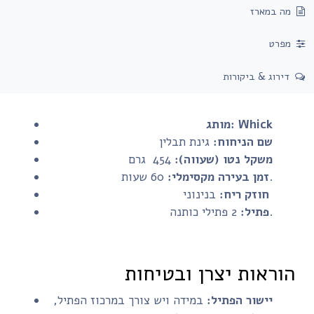
מה במארז
מפרט
דירוג & ביקורות
Whick
מותג:
שם הניחוח:
גינת תבלין
משקל נטו (שעווה):
454 גרם
60 שעות.
זמן בעירה מקסימלי:
בנינוני
חוזק ריח:
2 פתילי כותנה.
פתיל:
הוראות יצרן ובטיחות
יישור הפתיל:
במידה ויש צורך במרכוז הפתיל,