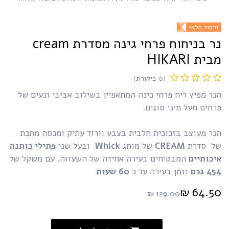
יסול מלאי
נר בניחוח פרחי גינה מסדרת cream
ית HIKARI
(0 ביקורת)
ר מפיץ ריח פרחי כינה המתאפיין בשילוב אביבי ונעים של
חים מעל מיני סוגים.
ר מעוצב בזכוכית חלבית בצבע וורוד עתיק ומכסה מתכת
ל סדרת
CREAM
של מותג
Whick
ובעל שני
פתילי כותנה
יכותיים
המבטיחים בעירה אחידה של השעווה. עם משקל של
45
גרם
וזמן בעירה עד כ
60 שעות​
₪
64.5
₪
129.00