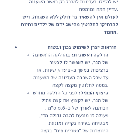
יש להזיזו בעדינות למרכז רק כאשר השעווה
עדיין חמה ומומסת.
לעולם אין להשאיר נר דולק ללא השגחה, ויש
להרחיקו לחלוטין מהישג ידם של ילדים וחיות
מחמד.
הוראות יצרן לשימוש נכון ובטוח
הדלקה ראשונית:
בהדלקה הראשונה
של הנר, יש לאפשר לו לבעור
ברציפות במשך כ-2 עד 3 שעות, או
עד שכל השכבה העליונה של השעווה
נמסה לחלוטין מקצה לקצה.
קיצוץ הפתיל:
לפני כל הדלקה מחדש
של הנר, יש לקצוץ את קצה פתיל
הכותנה לאורך של כ-0.6 ס"מ .
פעולה זו מונעת להבה גדולה מדי,
מבטיחה בעירה נקייה ומונעת
היווצרות של "פטריית פיח" בקצה