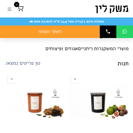
לג לתוכן
רות
0
יחניים
שק
משלוח חינם בקנייה מעל 349 ש״ח לכתובת אחת 🚗
ין
לאתר העסקי
חנות המשק
הצג הכל
נות
אונליין
חדשה
מוצרי המשק
נרות ריחניים
אגוזים ופיצוחים
חנות
30 פריטים נמצאו.