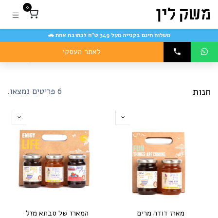
לג לתוכן
ארזי
0
סח
Smal
משלוח חינם בקנייה מעל 349 ש״ח לכתובת אחת 🚗
שק
ין
לאתר העסקי
מארזי פסח
הצג הכל
נות
אונליין
חדשה
חנות
6 פריטים נמצאו.
מארז דודה מרים
המארז של סבתא מזל