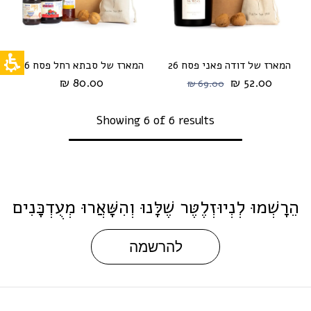
המארז של דודה פאני פסח 26
המארז של סבתא רחל פסח 26
80.00 ₪
52.00 ₪
69.00 ₪
Showing 6 of 6 results
הֵרָשְׁמוּ לְנְיוּזְלֶטֶּר שֶׁלָּנוּ וְהִשָּׁאֲרוּ מְעֻדְכָּנִים
להרשמה