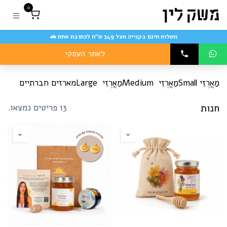
לג לתוכן
ַאֲרְזֵי
0
Smal
שק
משלוח חינם בקנייה מעל 349 ש״ח לכתובת אחת 🚗
ין
לאתר העסקי
מארזי ראש השנה
הצג הכל
נות
אונליין
חדשה
מַאֲרְזֵי Small
מַאֲרְזֵי Medium
מַאֲרְזֵי Large
מארזים חברתיים
חנות
13 פריטים נמצאו.