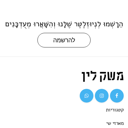
הֵרָשְׁמוּ לְנְיוּזְלֶטֶּר שֶׁלָּנוּ וְהִשָּׁאֲרוּ מְעֻדְכָּנִים
להרשמה
קטגוריות
מארזי שי